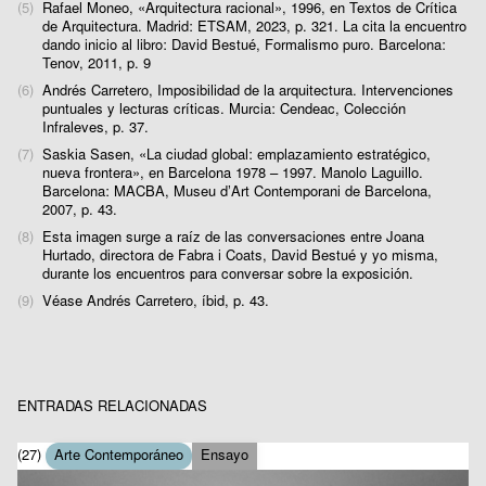
(5)
Rafael Moneo, «Arquitectura racional», 1996, en Textos de Crítica
de Arquitectura. Madrid: ETSAM, 2023, p. 321. La cita la encuentro
dando inicio al libro: David Bestué, Formalismo puro. Barcelona:
Tenov, 2011, p. 9
(6)
Andrés Carretero, Imposibilidad de la arquitectura. Intervenciones
puntuales y lecturas críticas. Murcia: Cendeac, Colección
Infraleves, p. 37.
(7)
Saskia Sasen, «La ciudad global: emplazamiento estratégico,
nueva frontera», en Barcelona 1978 – 1997. Manolo Laguillo.
Barcelona: MACBA, Museu d’Art Contemporani de Barcelona,
2007, p. 43.
(8)
Esta imagen surge a raíz de las conversaciones entre Joana
Hurtado, directora de Fabra i Coats, David Bestué y yo misma,
durante los encuentros para conversar sobre la exposición.
(9)
Véase Andrés Carretero, íbid, p. 43.
ENTRADAS RELACIONADAS
(27)
Arte Contemporáneo
Ensayo