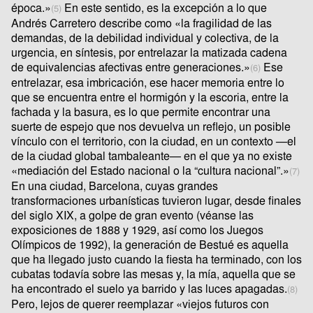
época.»
En este sentido, es la excepción a lo que
(5)
Andrés Carretero describe como «la fragilidad de las
demandas, de la debilidad individual y colectiva, de la
urgencia, en síntesis, por entrelazar la matizada cadena
de equivalencias afectivas entre generaciones.»
Ese
(6)
entrelazar, esa imbricación, ese hacer memoria entre lo
que se encuentra entre el hormigón y la escoria, entre la
fachada y la basura, es lo que permite encontrar una
suerte de espejo que nos devuelva un reflejo, un posible
vínculo con el territorio, con la ciudad, en un contexto —el
de la ciudad global tambaleante— en el que ya no existe
«mediación del Estado nacional o la “cultura nacional”.»
(7)
En una ciudad, Barcelona, cuyas grandes
transformaciones urbanísticas tuvieron lugar, desde finales
del siglo XIX, a golpe de gran evento (véanse las
exposiciones de 1888 y 1929, así como los Juegos
Olímpicos de 1992), la generación de Bestué es aquella
que ha llegado justo cuando la fiesta ha terminado, con los
cubatas todavía sobre las mesas y, la mía, aquella que se
ha encontrado el suelo ya barrido y las luces apagadas.
(8)
Pero, lejos de querer reemplazar «viejos futuros con