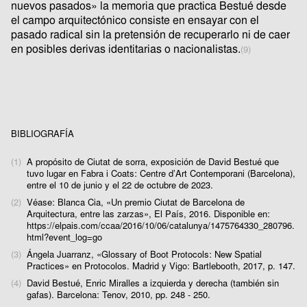
nuevos pasados» la memoria que practica Bestué desde
el campo arquitectónico consiste en ensayar con el
pasado radical sin la pretensión de recuperarlo ni de caer
en posibles derivas identitarias o nacionalistas.
(9)
BIBLIOGRAFÍA
(1)
A propósito de Ciutat de sorra, exposición de David Bestué que
tuvo lugar en Fabra i Coats: Centre d’Art Contemporani (Barcelona),
entre el 10 de junio y el 22 de octubre de 2023.
(2)
Véase: Blanca Cia, «Un premio Ciutat de Barcelona de
Arquitectura, entre las zarzas», El País, 2016. Disponible en:
https://elpais.com/ccaa/2016/10/06/catalunya/1475764330_280796.
html?event_log=go
(3)
Ángela Juarranz, «Glossary of Boot Protocols: New Spatial
Practices» en Protocolos. Madrid y Vigo: Bartlebooth, 2017, p. 147.
(4)
David Bestué, Enric Miralles a izquierda y derecha (también sin
gafas). Barcelona: Tenov, 2010, pp. 248 - 250.