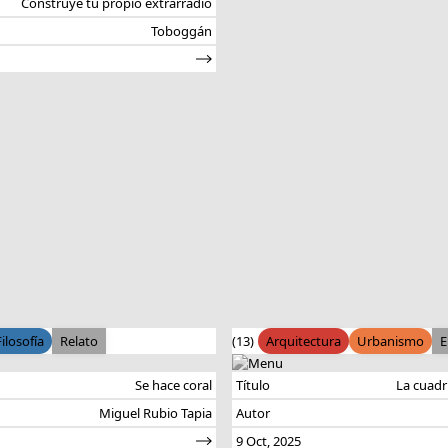
Construye tu propio extrarradio
Toboggán
Filosofía
Relato
(13)
Arquitectura
Urbanismo
E
Se hace coral
Título
La cuadr
Miguel Rubio Tapia
Autor
9 Oct, 2025