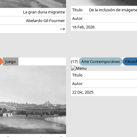
Título
De la inclusión de imágene
La gran duna migrante
Autor
Abelardo Gil-Fournier
16 Feb, 2026
o
Juego
(17)
Arte Contemporáneo
Filosof
Título
Autor
22 Dic, 2025