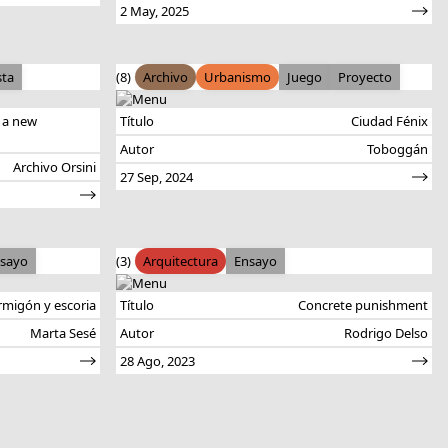
2 May, 2025
sta
(8)
Archivo
Urbanismo
Juego
Proyecto
: a new
Título
Ciudad Fénix
Autor
Toboggán
Archivo Orsini
27 Sep, 2024
sayo
(3)
Arquitectura
Ensayo
rmigón y escoria
Título
Concrete punishment
Marta Sesé
Autor
Rodrigo Delso
28 Ago, 2023