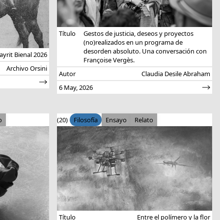
Título
Gestos de justicia, deseos y proyectos
(no)realizados en un programa de
desorden absoluto. Una conversación con
rit Bienal 2026
Françoise Vergès.
Archivo Orsini
Autor
Claudia Desile Abraham
6 May, 2026
o
(20)
Filosofía
Ensayo
Relato
Título
Entre el polímero y la flor