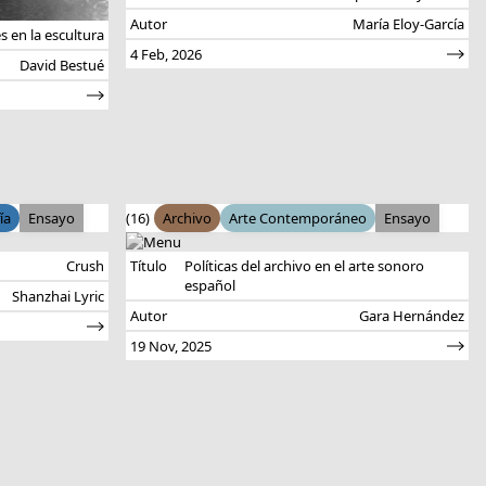
Autor
María Eloy-García
s en la escultura
4 Feb, 2026
David Bestué
ía
Ensayo
(16)
Archivo
Arte Contemporáneo
Ensayo
Crush
Título
Políticas del archivo en el arte sonoro
español
Shanzhai Lyric
Autor
Gara Hernández
19 Nov, 2025