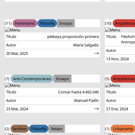
(11)
Feminismo
Filosofía
Ensayo
(10)
Arquitectu
Título
plebeya proposición primera
Título
Fleshch
Antrop
Autor
María Salgado
Autor
20 Mar, 2025
13 Nov, 2024
(7)
Arte Contemporáneo
Ensayo
(5)
Arquitectur
Título
Contar hasta 4.492.040
Título
Autor
Manuel Padín
Autor
23 Mar, 2024
27 Ene, 2024
(2)
Archivo
Filosofía
Relato
(1)
Urbanismo