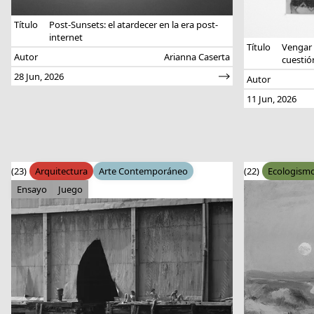
Título
Post-Sunsets: el atardecer en la era post-
internet
Título
Vengar 
Autor
Arianna Caserta
cuestió
28 Jun, 2026
Autor
11 Jun, 2026
(23)
Arquitectura
Arte Contemporáneo
(22)
Ecologism
Ensayo
Juego