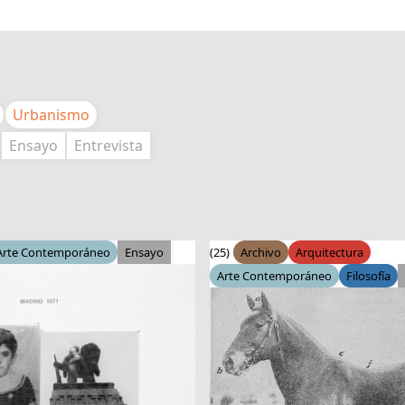
Urbanismo
Ensayo
Entrevista
Arte Contemporáneo
Ensayo
(25)
Archivo
Arquitectura
Arte Contemporáneo
Filosofía