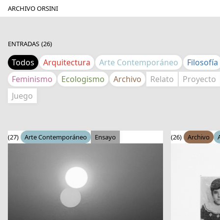
ARCHIVO ORSINI
ENTRADAS
(26)
Todos
Arquitectura
Arte Contemporáneo
Filosofía
Feminismo
Ecologismo
Archivo
Relato
Proyecto
Juego
(27)
Arte Contemporáneo
Ensayo
(26)
Archivo