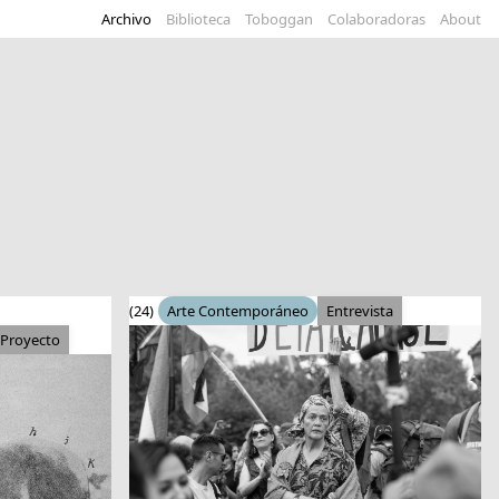
Archivo
Biblioteca
Toboggan
Colaboradoras
About
(24)
Arte Contemporáneo
Entrevista
Proyecto