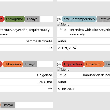
ra
Ecologismo
Ensayo
(9)
Arte Contemporáneo
Entrevi
itecture. Abyección, arquitectura y
Título
Interview with Hito Steyerl
oceno
university
Gemma Barricarte
Autor
28 Oct, 2024
a
Urbanismo
Ensayo
(4)
Arquitectura
Urbanismo
En
Un golazo
Título
Imbricación de ho
Pau Olmo
Autor
5 Ene, 2024
Ensayo