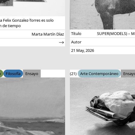
a Felix Gonzalez-Torres es solo
n de tiempo
Título
SUPER(MODELS) – May
Marta Martín Díaz
Autor
21 May, 2026
o
Filosofía
Ensayo
(21)
Arte Contemporáneo
Ensay