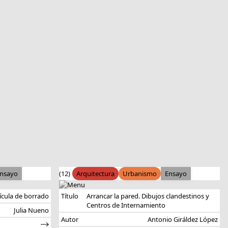
nsayo
(12)
Arquitectura
Urbanismo
Ensayo
ícula de borrado
Título
Arrancar la pared. Dibujos clandestinos y
Centros de Internamiento
Julia Nueno
Autor
Antonio Giráldez López