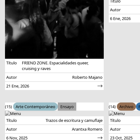
Título
Autor
6 Ene, 2026
Título
FRIEND ZONE. Espacialidades queer,
cruising y raves
Autor
Roberto Majano
21 Ene, 2026
(15)
Arte Contemporáneo
Ensayo
(14)
Archivo
Título
Trazos de escritura y camuflaje
Título
Autor
Arantxa Romero
Autor
6 Nov, 2025
23 Oct, 2025