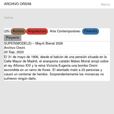
ARCHIVO ORSINI
Menú
Volver
(25)
Archivo
Arquitectura
Arte Contemporáneo
Filosofía
Proyecto
SUPER(MODELS) – Mayrit Bienal 2026
Archivo Orsini
20 Sep, 2023
El 31 de mayo de 1906, desde el balcón de una pensión situada en la
Calle Mayor de Madrid, el anarquista catalán Mateo Morral arrojó sobre
el rey Alfonso XIII y la reina Victoria Eugenia una bomba Orsini
escondida en un ramo de ﬂores. El atentado mató a 23 personas y
causó un centenar de heridos. Sorprendentemente los monarcas no
sufrieron ningún daño.