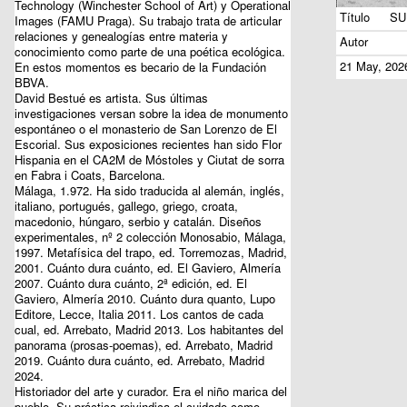
Technology (Winchester School of Art) y Operational
Título
SU
Images (FAMU Praga). Su trabajo trata de articular
relaciones y genealogías entre materia y
Autor
conocimiento como parte de una poética ecológica.
21 May, 202
En estos momentos es becario de la Fundación
BBVA.
David Bestué
es artista. Sus últimas
investigaciones versan sobre la idea de monumento
espontáneo o el monasterio de San Lorenzo de El
Escorial. Sus exposiciones recientes han sido Flor
Hispania en el CA2M de Móstoles y Ciutat de sorra
en Fabra i Coats, Barcelona.
Málaga, 1.972. Ha sido traducida al alemán, inglés,
italiano, portugués, gallego, griego, croata,
macedonio, húngaro, serbio y catalán. Diseños
experimentales, nº 2 colección Monosabio, Málaga,
1997. Metafísica del trapo, ed. Torremozas, Madrid,
2001. Cuánto dura cuánto, ed. El Gaviero, Almería
2007. Cuánto dura cuánto, 2ª edición, ed. El
Gaviero, Almería 2010. Cuánto dura quanto, Lupo
Editore, Lecce, Italia 2011. Los cantos de cada
cual, ed. Arrebato, Madrid 2013. Los habitantes del
panorama (prosas-poemas), ed. Arrebato, Madrid
2019. Cuánto dura cuánto, ed. Arrebato, Madrid
2024.
Historiador del arte y curador. Era el niño marica del