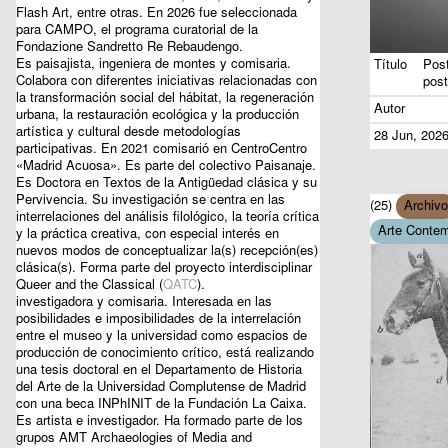
Flash Art, entre otras. En 2026 fue seleccionada
para CAMPO, el programa curatorial de la
Fondazione Sandretto Re Rebaudengo.
Es paisajista, ingeniera de montes y comisaria.
Título
Post
Colabora con diferentes iniciativas relacionadas con
post
la transformación social del hábitat, la regeneración
Autor
urbana, la restauración ecológica y la producción
artística y cultural desde metodologías
28 Jun, 202
participativas. En 2021 comisarió en CentroCentro
«Madrid Acuosa». Es parte del colectivo Paisanaje.
Es Doctora en Textos de la Antigüedad clásica y su
Pervivencia. Su investigación se centra en las
(25)
Archivo
interrelaciones del análisis filológico, la teoría crítica
Arte Conte
y la práctica creativa, con especial interés en
nuevos modos de conceptualizar la(s) recepción(es)
clásica(s). Forma parte del proyecto interdisciplinar
Queer and the Classical (
QATC
).
investigadora y comisaria. Interesada en las
posibilidades e imposibilidades de la interrelación
entre el museo y la universidad como espacios de
producción de conocimiento crítico, está realizando
una tesis doctoral en el Departamento de Historia
del Arte de la Universidad Complutense de Madrid
con una beca INPhINIT de la Fundación La Caixa.
Es artista e investigador. Ha formado parte de los
grupos AMT Archaeologies of Media and