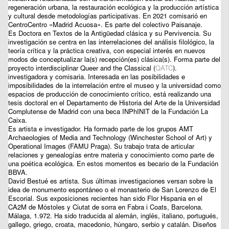
regeneración urbana, la restauración ecológica y la producción artística
y cultural desde metodologías participativas. En 2021 comisarió en
CentroCentro «Madrid Acuosa». Es parte del colectivo Paisanaje.
Es Doctora en Textos de la Antigüedad clásica y su Pervivencia. Su
investigación se centra en las interrelaciones del análisis filológico, la
teoría crítica y la práctica creativa, con especial interés en nuevos
modos de conceptualizar la(s) recepción(es) clásica(s). Forma parte del
proyecto interdisciplinar Queer and the Classical (
QATC
).
investigadora y comisaria. Interesada en las posibilidades e
imposibilidades de la interrelación entre el museo y la universidad como
espacios de producción de conocimiento crítico, está realizando una
tesis doctoral en el Departamento de Historia del Arte de la Universidad
Complutense de Madrid con una beca INPhINIT de la Fundación La
Caixa.
Es artista e investigador. Ha formado parte de los grupos AMT
Archaeologies of Media and Technology (Winchester School of Art) y
Operational Images (FAMU Praga). Su trabajo trata de articular
relaciones y genealogías entre materia y conocimiento como parte de
una poética ecológica. En estos momentos es becario de la Fundación
BBVA.
David Bestué
es artista. Sus últimas investigaciones versan sobre la
idea de monumento espontáneo o el monasterio de San Lorenzo de El
Escorial. Sus exposiciones recientes han sido Flor Hispania en el
CA2M de Móstoles y Ciutat de sorra en Fabra i Coats, Barcelona.
Málaga, 1.972. Ha sido traducida al alemán, inglés, italiano, portugués,
gallego, griego, croata, macedonio, húngaro, serbio y catalán. Diseños