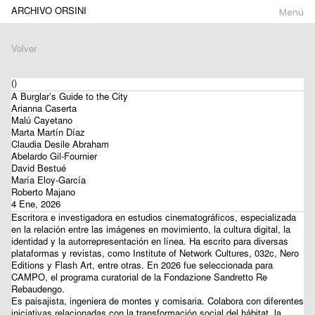
ARCHIVO ORSINI
Menú
Volver
()
A Burglar’s Guide to the City
Arianna Caserta
Malú Cayetano
Marta Martín Díaz
Claudia Desile Abraham
Abelardo Gil-Fournier
David Bestué
María Eloy-García
Roberto Majano
4 Ene, 2026
Escritora e investigadora en estudios cinematográficos, especializada
en la relación entre las imágenes en movimiento, la cultura digital, la
identidad y la autorrepresentación en línea. Ha escrito para diversas
plataformas y revistas, como Institute of Network Cultures, 032c, Nero
Editions y Flash Art, entre otras. En 2026 fue seleccionada para
CAMPO, el programa curatorial de la Fondazione Sandretto Re
Rebaudengo.
Es paisajista, ingeniera de montes y comisaria. Colabora con diferentes
iniciativas relacionadas con la transformación social del hábitat, la