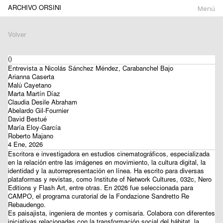
ARCHIVO ORSINI
Menú
Volver
()
Entrevista a Nicolás Sánchez Méndez, Carabanchel Bajo
Arianna Caserta
Malú Cayetano
Marta Martín Díaz
Claudia Desile Abraham
Abelardo Gil-Fournier
David Bestué
María Eloy-García
Roberto Majano
4 Ene, 2026
Escritora e investigadora en estudios cinematográficos, especializada
en la relación entre las imágenes en movimiento, la cultura digital, la
identidad y la autorrepresentación en línea. Ha escrito para diversas
plataformas y revistas, como Institute of Network Cultures, 032c, Nero
Editions y Flash Art, entre otras. En 2026 fue seleccionada para
CAMPO, el programa curatorial de la Fondazione Sandretto Re
Rebaudengo.
Es paisajista, ingeniera de montes y comisaria. Colabora con diferentes
iniciativas relacionadas con la transformación social del hábitat, la