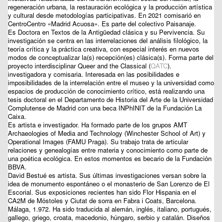
regeneración urbana, la restauración ecológica y la producción artística
y cultural desde metodologías participativas. En 2021 comisarió en
CentroCentro «Madrid Acuosa». Es parte del colectivo Paisanaje.
Es Doctora en Textos de la Antigüedad clásica y su Pervivencia. Su
investigación se centra en las interrelaciones del análisis filológico, la
teoría crítica y la práctica creativa, con especial interés en nuevos
modos de conceptualizar la(s) recepción(es) clásica(s). Forma parte del
proyecto interdisciplinar Queer and the Classical (
QATC
).
investigadora y comisaria. Interesada en las posibilidades e
imposibilidades de la interrelación entre el museo y la universidad como
espacios de producción de conocimiento crítico, está realizando una
tesis doctoral en el Departamento de Historia del Arte de la Universidad
Complutense de Madrid con una beca INPhINIT de la Fundación La
Caixa.
Es artista e investigador. Ha formado parte de los grupos AMT
Archaeologies of Media and Technology (Winchester School of Art) y
Operational Images (FAMU Praga). Su trabajo trata de articular
relaciones y genealogías entre materia y conocimiento como parte de
una poética ecológica. En estos momentos es becario de la Fundación
BBVA.
David Bestué
es artista. Sus últimas investigaciones versan sobre la
idea de monumento espontáneo o el monasterio de San Lorenzo de El
Escorial. Sus exposiciones recientes han sido Flor Hispania en el
CA2M de Móstoles y Ciutat de sorra en Fabra i Coats, Barcelona.
Málaga, 1.972. Ha sido traducida al alemán, inglés, italiano, portugués,
gallego, griego, croata, macedonio, húngaro, serbio y catalán. Diseños