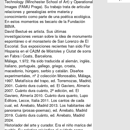
Technology (Winchester School of Art) y Operational
Images (FAMU Praga). Su trabajo trata de articular
relaciones y genealogías entre materia y
conocimiento como parte de una poética ecológica.
En estos momentos es becario de la Fundación
BBVA.
David Bestué
es artista. Sus últimas
investigaciones versan sobre la idea de monumento
espontáneo o el monasterio de San Lorenzo de El
Escorial. Sus exposiciones recientes han sido Flor
Hispania en el CA2M de Móstoles y Ciutat de sorra
en Fabra i Coats, Barcelona.
Málaga, 1.972. Ha sido traducida al alemán, inglés,
italiano, portugués, gallego, griego, croata,
macedonio, húngaro, serbio y catalán. Diseños
experimentales, nº 2 colección Monosabio, Málaga,
1997. Metafísica del trapo, ed. Torremozas, Madrid,
2001. Cuánto dura cuánto, ed. El Gaviero, Almería
2007. Cuánto dura cuánto, 2ª edición, ed. El
Gaviero, Almería 2010. Cuánto dura quanto, Lupo
Editore, Lecce, Italia 2011. Los cantos de cada
cual, ed. Arrebato, Madrid 2013. Los habitantes del
panorama (prosas-poemas), ed. Arrebato, Madrid
2019. Cuánto dura cuánto, ed. Arrebato, Madrid
2024.
Historiador del arte y curador. Era el niño marica del