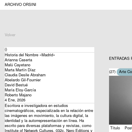
ARCHIVO ORSINI
Volver
()
Historia del Nombre «Madrid»
ENTRADAS 
Arianna Caserta
Malú Cayetano
Marta Martín Díaz
(27)
Arte C
Claudia Desile Abraham
Abelardo Gil-Fournier
David Bestué
María Eloy-García
Roberto Majano
4 Ene, 2026
Escritora e investigadora en estudios
cinematográficos, especializada en la relación entre
las imágenes en movimiento, la cultura digital, la
identidad y la autorrepresentación en línea. Ha
escrito para diversas plataformas y revistas, como
Título
Post
Institute of Network Cultures, 032c, Nero Editions y