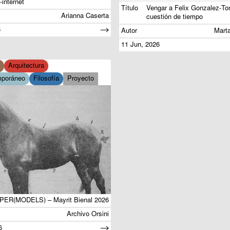
-internet
Título
Vengar a Felix Gonzalez-Tor
Arianna Caserta
cuestión de tiempo
6
Autor
Mart
11 Jun, 2026
Arquitectura
mporáneo
Filosofía
Proyecto
PER(MODELS) – Mayrit Bienal 2026
Archivo Orsini
6