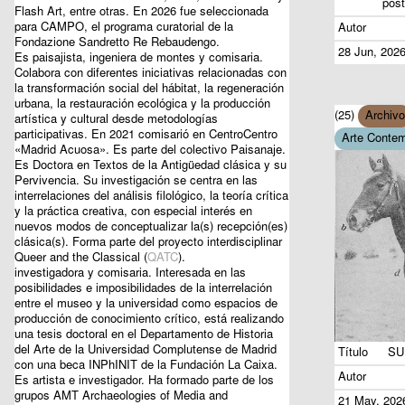
post
Flash Art, entre otras. En 2026 fue seleccionada
para CAMPO, el programa curatorial de la
Autor
Fondazione Sandretto Re Rebaudengo.
28 Jun, 202
Es paisajista, ingeniera de montes y comisaria.
Colabora con diferentes iniciativas relacionadas con
la transformación social del hábitat, la regeneración
urbana, la restauración ecológica y la producción
(25)
Archivo
artística y cultural desde metodologías
participativas. En 2021 comisarió en CentroCentro
Arte Conte
«Madrid Acuosa». Es parte del colectivo Paisanaje.
Es Doctora en Textos de la Antigüedad clásica y su
Pervivencia. Su investigación se centra en las
interrelaciones del análisis filológico, la teoría crítica
y la práctica creativa, con especial interés en
nuevos modos de conceptualizar la(s) recepción(es)
clásica(s). Forma parte del proyecto interdisciplinar
Queer and the Classical (
QATC
).
investigadora y comisaria. Interesada en las
posibilidades e imposibilidades de la interrelación
entre el museo y la universidad como espacios de
producción de conocimiento crítico, está realizando
una tesis doctoral en el Departamento de Historia
del Arte de la Universidad Complutense de Madrid
Título
SU
con una beca INPhINIT de la Fundación La Caixa.
Autor
Es artista e investigador. Ha formado parte de los
grupos AMT Archaeologies of Media and
21 May, 202