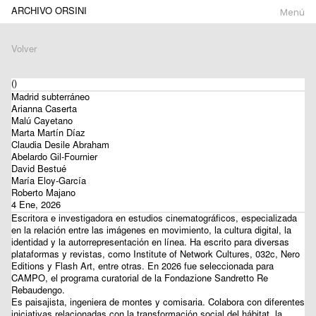
ARCHIVO ORSINI
Menú
Volver
()
Madrid subterráneo
Arianna Caserta
Malú Cayetano
Marta Martín Díaz
Claudia Desile Abraham
Abelardo Gil-Fournier
David Bestué
María Eloy-García
Roberto Majano
4 Ene, 2026
Escritora e investigadora en estudios cinematográficos, especializada
en la relación entre las imágenes en movimiento, la cultura digital, la
identidad y la autorrepresentación en línea. Ha escrito para diversas
plataformas y revistas, como Institute of Network Cultures, 032c, Nero
Editions y Flash Art, entre otras. En 2026 fue seleccionada para
CAMPO, el programa curatorial de la Fondazione Sandretto Re
Rebaudengo.
Es paisajista, ingeniera de montes y comisaria. Colabora con diferentes
iniciativas relacionadas con la transformación social del hábitat, la