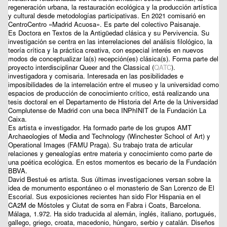
regeneración urbana, la restauración ecológica y la producción artística
y cultural desde metodologías participativas. En 2021 comisarió en
CentroCentro «Madrid Acuosa». Es parte del colectivo Paisanaje.
Es Doctora en Textos de la Antigüedad clásica y su Pervivencia. Su
investigación se centra en las interrelaciones del análisis filológico, la
teoría crítica y la práctica creativa, con especial interés en nuevos
modos de conceptualizar la(s) recepción(es) clásica(s). Forma parte del
proyecto interdisciplinar Queer and the Classical (
QATC
).
investigadora y comisaria. Interesada en las posibilidades e
imposibilidades de la interrelación entre el museo y la universidad como
espacios de producción de conocimiento crítico, está realizando una
tesis doctoral en el Departamento de Historia del Arte de la Universidad
Complutense de Madrid con una beca INPhINIT de la Fundación La
Caixa.
Es artista e investigador. Ha formado parte de los grupos AMT
Archaeologies of Media and Technology (Winchester School of Art) y
Operational Images (FAMU Praga). Su trabajo trata de articular
relaciones y genealogías entre materia y conocimiento como parte de
una poética ecológica. En estos momentos es becario de la Fundación
BBVA.
David Bestué
es artista. Sus últimas investigaciones versan sobre la
idea de monumento espontáneo o el monasterio de San Lorenzo de El
Escorial. Sus exposiciones recientes han sido Flor Hispania en el
CA2M de Móstoles y Ciutat de sorra en Fabra i Coats, Barcelona.
Málaga, 1.972. Ha sido traducida al alemán, inglés, italiano, portugués,
gallego, griego, croata, macedonio, húngaro, serbio y catalán. Diseños