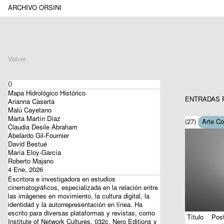
ARCHIVO ORSINI
Volver
()
Mapa Hidrológico Histórico
ENTRADAS 
Arianna Caserta
Malú Cayetano
Marta Martín Díaz
(27)
Arte C
Claudia Desile Abraham
Abelardo Gil-Fournier
David Bestué
María Eloy-García
Roberto Majano
4 Ene, 2026
Escritora e investigadora en estudios
cinematográficos, especializada en la relación entre
las imágenes en movimiento, la cultura digital, la
identidad y la autorrepresentación en línea. Ha
escrito para diversas plataformas y revistas, como
Título
Post
Institute of Network Cultures, 032c, Nero Editions y