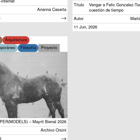
-internet
Título
Vengar a Felix Gonzalez-Tor
Arianna Caserta
cuestión de tiempo
6
Autor
Mart
11 Jun, 2026
Arquitectura
mporáneo
Filosofía
Proyecto
PER(MODELS) – Mayrit Bienal 2026
Archivo Orsini
6