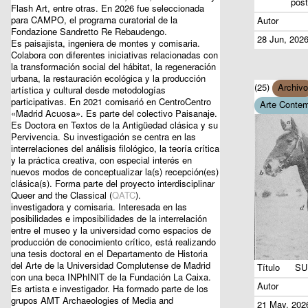
post
Flash Art, entre otras. En 2026 fue seleccionada
para CAMPO, el programa curatorial de la
Autor
Fondazione Sandretto Re Rebaudengo.
28 Jun, 202
Es paisajista, ingeniera de montes y comisaria.
Colabora con diferentes iniciativas relacionadas con
la transformación social del hábitat, la regeneración
urbana, la restauración ecológica y la producción
(25)
Archivo
artística y cultural desde metodologías
participativas. En 2021 comisarió en CentroCentro
Arte Conte
«Madrid Acuosa». Es parte del colectivo Paisanaje.
Es Doctora en Textos de la Antigüedad clásica y su
Pervivencia. Su investigación se centra en las
interrelaciones del análisis filológico, la teoría crítica
y la práctica creativa, con especial interés en
nuevos modos de conceptualizar la(s) recepción(es)
clásica(s). Forma parte del proyecto interdisciplinar
Queer and the Classical (
QATC
).
investigadora y comisaria. Interesada en las
posibilidades e imposibilidades de la interrelación
entre el museo y la universidad como espacios de
producción de conocimiento crítico, está realizando
una tesis doctoral en el Departamento de Historia
del Arte de la Universidad Complutense de Madrid
Título
SU
con una beca INPhINIT de la Fundación La Caixa.
Autor
Es artista e investigador. Ha formado parte de los
grupos AMT Archaeologies of Media and
21 May, 202