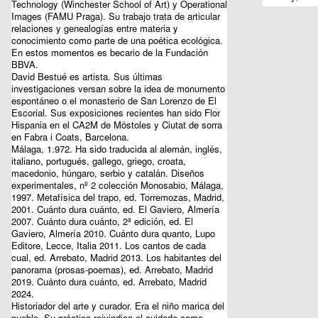
Technology (Winchester School of Art) y Operational
Images (FAMU Praga). Su trabajo trata de articular
relaciones y genealogías entre materia y
conocimiento como parte de una poética ecológica.
En estos momentos es becario de la Fundación
BBVA.
David Bestué
es artista. Sus últimas
investigaciones versan sobre la idea de monumento
espontáneo o el monasterio de San Lorenzo de El
Escorial. Sus exposiciones recientes han sido Flor
Hispania en el CA2M de Móstoles y Ciutat de sorra
en Fabra i Coats, Barcelona.
Málaga, 1.972. Ha sido traducida al alemán, inglés,
italiano, portugués, gallego, griego, croata,
macedonio, húngaro, serbio y catalán. Diseños
experimentales, nº 2 colección Monosabio, Málaga,
1997. Metafísica del trapo, ed. Torremozas, Madrid,
2001. Cuánto dura cuánto, ed. El Gaviero, Almería
2007. Cuánto dura cuánto, 2ª edición, ed. El
Gaviero, Almería 2010. Cuánto dura quanto, Lupo
Editore, Lecce, Italia 2011. Los cantos de cada
cual, ed. Arrebato, Madrid 2013. Los habitantes del
panorama (prosas-poemas), ed. Arrebato, Madrid
2019. Cuánto dura cuánto, ed. Arrebato, Madrid
2024.
Historiador del arte y curador. Era el niño marica del