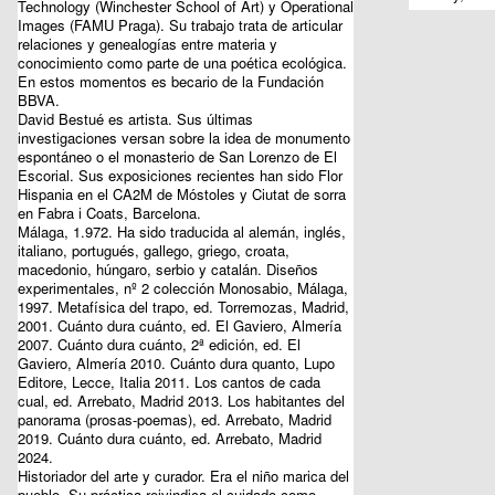
Technology (Winchester School of Art) y Operational
Images (FAMU Praga). Su trabajo trata de articular
relaciones y genealogías entre materia y
conocimiento como parte de una poética ecológica.
En estos momentos es becario de la Fundación
BBVA.
David Bestué
es artista. Sus últimas
investigaciones versan sobre la idea de monumento
espontáneo o el monasterio de San Lorenzo de El
Escorial. Sus exposiciones recientes han sido Flor
Hispania en el CA2M de Móstoles y Ciutat de sorra
en Fabra i Coats, Barcelona.
Málaga, 1.972. Ha sido traducida al alemán, inglés,
italiano, portugués, gallego, griego, croata,
macedonio, húngaro, serbio y catalán. Diseños
experimentales, nº 2 colección Monosabio, Málaga,
1997. Metafísica del trapo, ed. Torremozas, Madrid,
2001. Cuánto dura cuánto, ed. El Gaviero, Almería
2007. Cuánto dura cuánto, 2ª edición, ed. El
Gaviero, Almería 2010. Cuánto dura quanto, Lupo
Editore, Lecce, Italia 2011. Los cantos de cada
cual, ed. Arrebato, Madrid 2013. Los habitantes del
panorama (prosas-poemas), ed. Arrebato, Madrid
2019. Cuánto dura cuánto, ed. Arrebato, Madrid
2024.
Historiador del arte y curador. Era el niño marica del