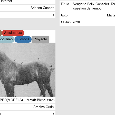
-internet
Título
Vengar a Felix Gonzalez-Tor
Arianna Caserta
cuestión de tiempo
6
Autor
Mart
11 Jun, 2026
Arquitectura
mporáneo
Filosofía
Proyecto
PER(MODELS) – Mayrit Bienal 2026
Archivo Orsini
6