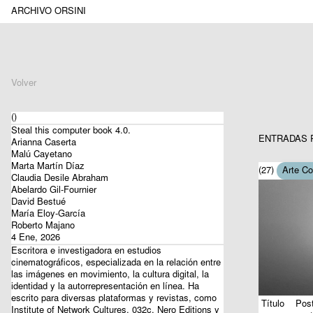
ARCHIVO ORSINI
Volver
()
Steal this computer book 4.0.
ENTRADAS 
Arianna Caserta
Malú Cayetano
Marta Martín Díaz
(27)
Arte C
Claudia Desile Abraham
Abelardo Gil-Fournier
David Bestué
María Eloy-García
Roberto Majano
4 Ene, 2026
Escritora e investigadora en estudios
cinematográficos, especializada en la relación entre
las imágenes en movimiento, la cultura digital, la
identidad y la autorrepresentación en línea. Ha
escrito para diversas plataformas y revistas, como
Título
Post
Institute of Network Cultures, 032c, Nero Editions y